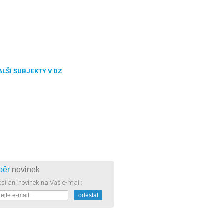
ALŠÍ SUBJEKTY V DZ
běr
novinek
sílání novinek na Váš e-mail: