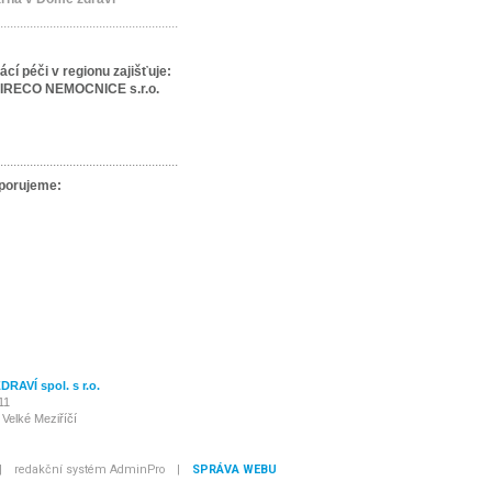
......................................................
cí péči v regionu
zajišťuje:
IRECO NEMOCNICE s.r.o.
......................................................
porujeme:
RAVÍ spol. s r.o.
11
 Velké Meziříčí
|
redakční systém AdminPro
|
SPRÁVA WEBU