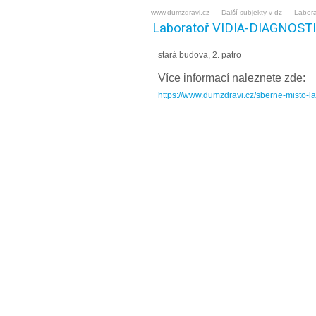
www.dumzdravi.cz
Další subjekty v dz
Labora
Laboratoř VIDIA-DIAGNOSTIKA
stará budova, 2. patro
Více informací naleznete zde:
https://www.dumzdravi.cz/sberne-misto-l