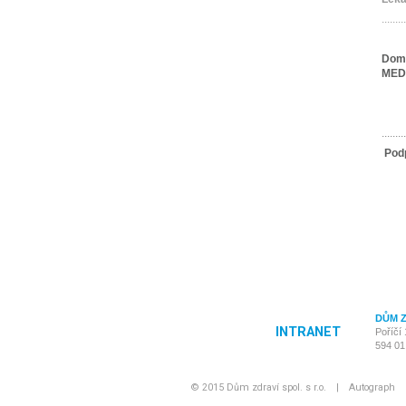
.........
Domá
MED
.........
Pod
DŮM ZD
INTRANET
Poříčí 
594 01
© 2015 Dům zdraví spol. s r.o.
|
Autograph