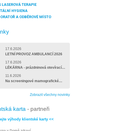
 LASEROVÁ TERAPIE
TÁLNÍ HYGIENA
ORATOŘ A ODBĚROVÉ MÍSTO
inky
17.6.2026
LETNÍ PROVOZ AMBULANCÍ 2026
17.6.2026
LÉKÁRNA - prázdninová otevírací…
11.6.2026
Na screeningové mamografické…
Zobrazit všechny novinky
ntská karta
- partneři
ejte výhody klientské karty <<
rna v Domě zdraví