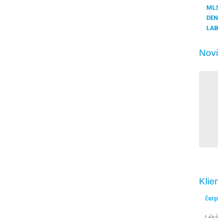
MLS
DEN
LAB
Nov
Klie
čerp
Léká