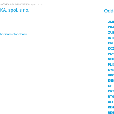
toř VIDIA-DIAGNOSTIKA, spol. s r.o.
, spol. s r.o.
Odd
JME
PRA
ZUB
aboratornich-odberu
INT
ORL
KOŽ
PSY
NEU
PLI
GYN
URO
END
CHI
ORT
RT
ULT
REH
REH