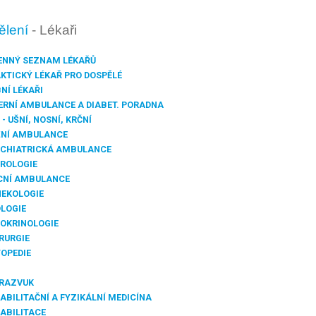
ělení
- Lékaři
NNÝ SEZNAM LÉKAŘŮ
KTICKÝ LÉKAŘ PRO DOSPĚLÉ
NÍ LÉKAŘI
ERNÍ AMBULANCE A DIABET. PORADNA
 - UŠNÍ, NOSNÍ, KRČNÍ
NÍ AMBULANCE
CHIATRICKÁ AMBULANCE
ROLOGIE
CNÍ AMBULANCE
EKOLOGIE
LOGIE
OKRINOLOGIE
RURGIE
OPEDIE
G
RAZVUK
ABILITAČNÍ A FYZIKÁLNÍ MEDICÍNA
ABILITACE