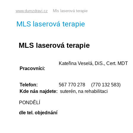
www.dumzdravi.cz
Mls laserová terapie
MLS laserová terapie
MLS laserová terapie
Kateřina Veselá, DiS., Cert. MDT
Pracovníci:
Telefon:
567 770 278 (770 132 583)
Kde nás najdete:
suterén, na rehabilitaci
PONDĚLÍ
dle tel. objednání