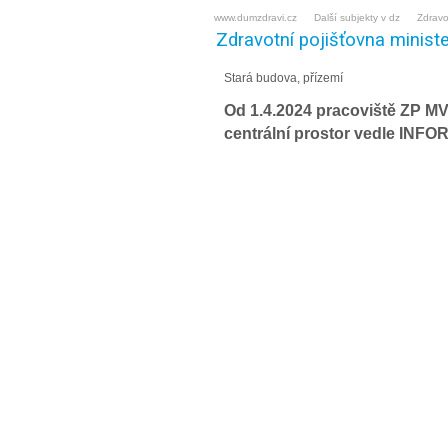
www.dumzdravi.cz
Další subjekty v dz
Zdravo
Zdravotní pojišťovna ministe
Stará budova, přízemí
Od 1.4.2024 pracoviště ZP M
centrální prostor vedle INFO