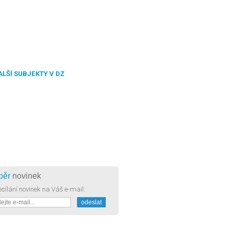
ALŠÍ SUBJEKTY V DZ
běr
novinek
sílání novinek na Váš e-mail: