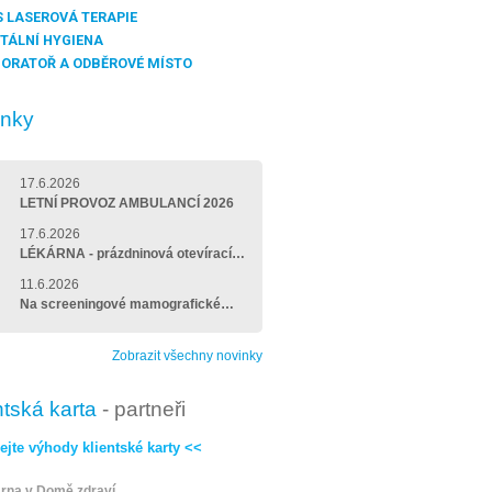
 LASEROVÁ TERAPIE
TÁLNÍ HYGIENA
ORATOŘ A ODBĚROVÉ MÍSTO
inky
17.6.2026
LETNÍ PROVOZ AMBULANCÍ 2026
17.6.2026
LÉKÁRNA - prázdninová otevírací…
11.6.2026
Na screeningové mamografické…
Zobrazit všechny novinky
ntská karta
- partneři
ejte výhody klientské karty <<
rna v Domě zdraví