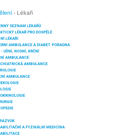
ělení
- Lékaři
NNÝ SEZNAM LÉKAŘŮ
KTICKÝ LÉKAŘ PRO DOSPĚLÉ
NÍ LÉKAŘI
ERNÍ AMBULANCE A DIABET. PORADNA
 - UŠNÍ, NOSNÍ, KRČNÍ
NÍ AMBULANCE
CHIATRICKÁ AMBULANCE
ROLOGIE
CNÍ AMBULANCE
EKOLOGIE
LOGIE
OKRINOLOGIE
RURGIE
OPEDIE
G
RAZVUK
ABILITAČNÍ A FYZIKÁLNÍ MEDICÍNA
ABILITACE