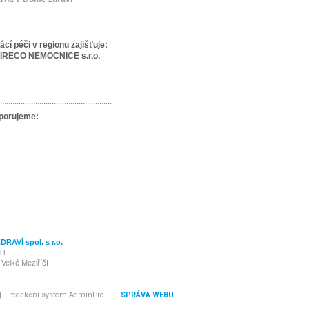
......................................................
cí péči v regionu
zajišťuje:
IRECO NEMOCNICE s.r.o.
......................................................
porujeme:
RAVÍ spol. s r.o.
11
 Velké Meziříčí
|
redakční systém AdminPro
|
SPRÁVA WEBU