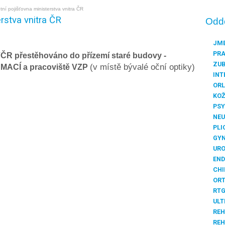
tní pojišťovna ministerstva vnitra ČR
rstva vnitra ČR
Odd
JME
PRA
VČR přestěhováno do přízemí staré budovy -
ZUB
(v místě bývalé oční optiky)
RMACÍ a pracoviště VZP
INT
ORL
KOŽ
PSY
NEU
PLI
GYN
URO
END
CHI
ORT
RT
ULT
REH
REH