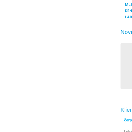
MLS
DEN
LAB
Nov
Klie
čerp
Léká