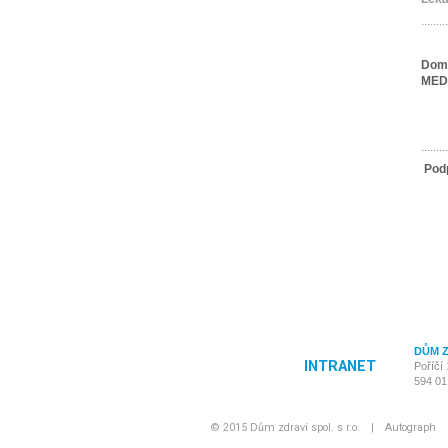
.........
Domá
MED
.........
Pod
DŮM ZD
INTRANET
Poříčí 
594 01
© 2015 Dům zdraví spol. s r.o.
|
Autograph